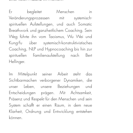
Er begleitet Menschen in 
Veränderungsprozessen mit systemisch-
spirituellen Aufstellungen, und auch Somatic 
Breathwork und ganzheitlichem Coaching. Sein 
Weg führte ihn vom Taoismus, Wu Wei und 
Kung-Fu über systemisch-konstruktivistisches 
Coaching, NLP und Hypnocoaching bis hin zur 
spirituellen Familienaufstellung nach Bert 
Hellinger.
Im Mittelpunkt seiner Arbeit steht das 
Sichtbarmachen verborgener Dynamiken, die 
unser Leben, unsere Beziehungen und 
Entscheidungen prägen. Mit Achtsamkeit, 
Präsenz und Respekt für den Menschen und sein 
System schafft er einen Raum, in dem neue 
Klarheit, Ordnung und Entwicklung entstehen 
können.
Paul vertraut darauf, dass die Lösungen bereits 