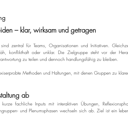
ng
den – klar, wirksam und getragen
ind zentral für Teams, Organisationen und Initiativen. Gleichze
h, konflikthaft oder unklar. Die Zielgruppe steht vor der Herau
rantwortung zu teilen und dennoch handlungsfähig zu bleiben.
praxiserprobte Methoden und Haltungen, mit denen Gruppen zu klaren,
staltung ab
t kurze fachliche Inputs mit interaktiven Übungen, Reflexionsp
leingruppen- und Plenumsphasen wechseln sich ab. Ziel ist ein lebe